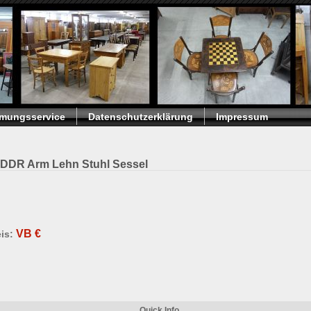
umungsservice
Datenschutzerklärung
Impressum
 DDR Arm Lehn Stuhl Sessel
VB
€
is:
Quick Info