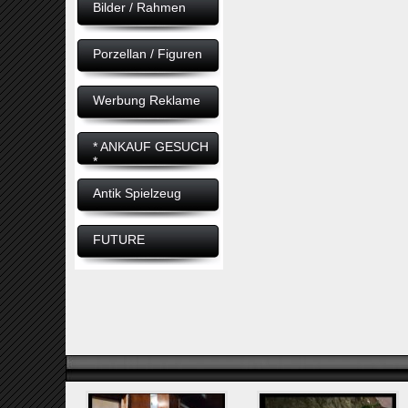
Bilder / Rahmen
Porzellan / Figuren
Werbung Reklame
* ANKAUF GESUCH
*
Antik Spielzeug
FUTURE