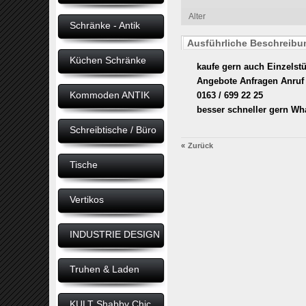
Alter
Schränke - Antik
Ausführliche Beschreib
Küchen Schränke
kaufe gern auch Einzelstü
Angebote Anfragen Anruf 
Kommoden ANTIK
0163 / 699 22 25
besser schneller gern Wh
Schreibtische / Büro
«
Zurück
Tische
Vertikos
INDUSTRIE DESIGN
Truhen & Laden
KULT Shabby Chic