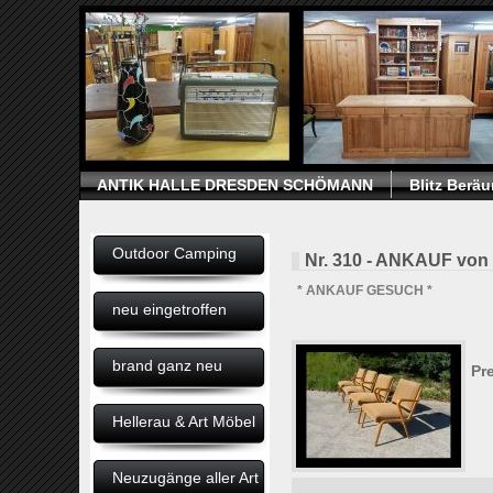
ANTIK HALLE DRESDEN SCHÖMANN
Blitz Berä
Outdoor Camping
Nr. 310 - ANKAUF von
* ANKAUF GESUCH *
neu eingetroffen
brand ganz neu
Pre
Hellerau & Art Möbel
Neuzugänge aller Art