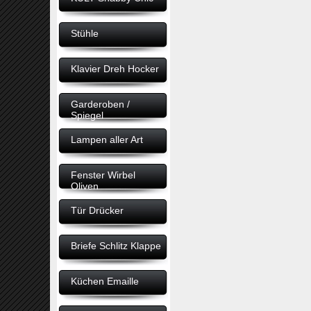
Stühle
Klavier Dreh Hocker
Garderoben /
Spiegel
Lampen aller Art
Fenster Wirbel
Oliven
Tür Drücker
Briefe Schlitz Klappe
Küchen Emaille