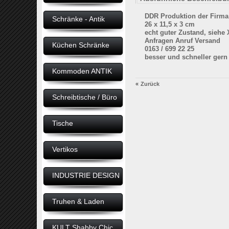
DDR Produktion der Firma F
Schränke - Antik
26 x 11,5 x 3 cm
echt guter Zustand, siehe 
Anfragen Anruf Versand
Küchen Schränke
0163 / 699 22 25
besser und schneller ger
Kommoden ANTIK
«
Zurück
Schreibtische / Büro
Tische
Vertikos
INDUSTRIE DESIGN
Truhen & Laden
KULT Shabby Chic