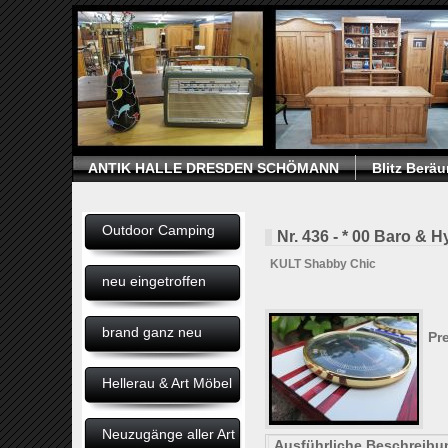
ANTIK HALLE DRESDEN SCHÖMANN
Blitz Berä
Outdoor Camping
Nr. 436 - * 00 Baro & 
KULT Shabby Chic
neu eingetroffen
brand ganz neu
Pre
Hellerau & Art Möbel
Neuzugänge aller Art
Ausführliche Beschreib