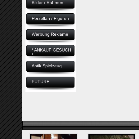
Bilder / Rahmen
Porzellan / Figuren
Werbung Reklame
* ANKAUF GESUCH
*
Antik Spielzeug
FUTURE