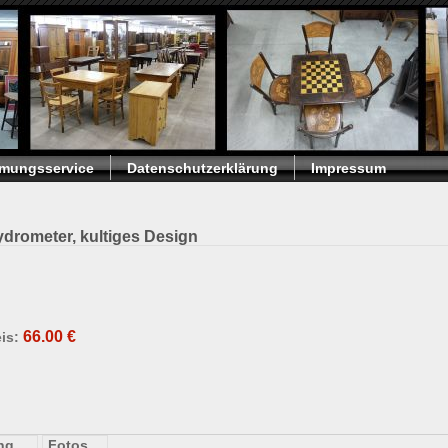
umungsservice
Datenschutzerklärung
Impressum
Hydrometer, kultiges Design
66.00
€
is:
ung
Fotos