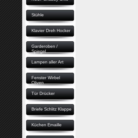
Stühle
Klavier Dreh Hocker
Garderoben /
Spiegel
Lampen aller Art
Fenster Wirbel
Oliven
Tür Drücker
Briefe Schlitz Klappe
Küchen Emaille