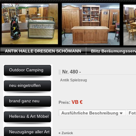
ANTIK HALLE DRESDEN SCHÖMANN
Blitz Beräumungsserv
Outdoor Camping
Nr. 480 -
Antik Spielzeug
neu eingetroffen
brand ganz neu
VB
€
Preis:
Ausführliche Beschreibung
Fo
Hellerau & Art Möbel
Neuzugänge aller Art
«
Zurück