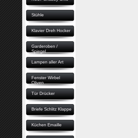
Stühle
Klavier Dreh Hocker
Garderoben /
Spiegel
Lampen aller Art
Fenster Wirbel
Oliven
Tür Drücker
Briefe Schlitz Klappe
Küchen Emaille