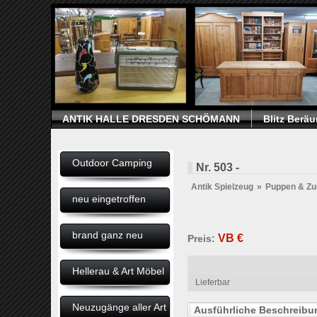
ANTIK HALLE DRESDEN SCHÖMANN
Blitz Berä
Outdoor Camping
Nr. 503 -
Antik Spielzeug
»
Puppen & Zu
neu eingetroffen
brand ganz neu
VB
€
Preis:
Hellerau & Art Möbel
Lieferbar
Neuzugänge aller Art
Ausführliche Beschreib