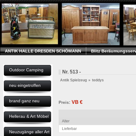
ANTIK HALLE DRESDEN SCHÖMANN
Blitz Beräumungsserv
Outdoor Camping
Nr. 513 -
Antik Spielzeug
»
teddys
neu eingetroffen
brand ganz neu
VB
€
Preis:
Hellerau & Art Möbel
Alter
Lieferbar
Neuzugänge aller Art