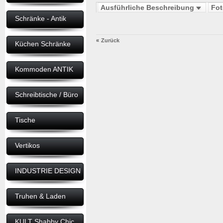
Ausführliche Beschreibung
Fo
Schränke - Antik
«
Zurück
Küchen Schränke
Kommoden ANTIK
Schreibtische / Büro
Tische
Vertikos
INDUSTRIE DESIGN
Truhen & Laden
KULT Shabby Chic